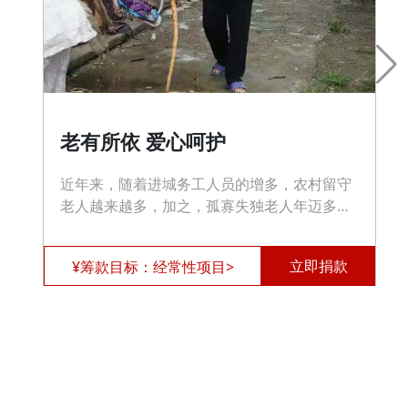
老有所依 爱心呵护
近年来，随着进城务工人员的增多，农村留守
老人越来越多，加之，孤寡失独老人年迈多
病，他们中的许多人生活非常困难。帮助失
能、半失能、孤寡老人解决就医、就餐、卫生
立即捐款
¥筹款目标：经常性项目>
保健问题，既是老年群体的迫切需要，也是全
面建成小康社会的政治任务。组织开展关爱农
村老人活动，就是调动社会各方力量， >