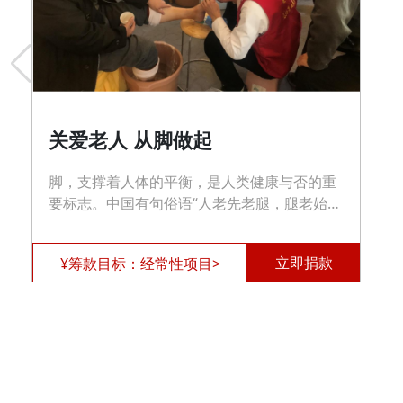
关爱老人 从脚做起
脚，支撑着人体的平衡，是人类健康与否的重
要标志。中国有句俗语“人老先老腿，腿老始于
脚”，而腿脚出了问题，大都被认为是上了年纪
的正常情况。最容易被人忽视，由于没得到及
立即捐款
¥筹款目标：经常性项目>
时的重视、呵护、治疗，相当一部分老年人由
此导致失能和半失能状态。我们对这一情况进
行了深入的调研，令人震惊的发现，情况比我
们想象的要严重得多。 >