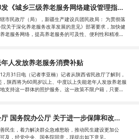
民政部关于印发《城乡三级养老服务网络建设管理指引》的通知
市民政厅（局），新疆生产建设兵团民政局： 为贯彻落
务院关于深化养老服务改革发展的意见》部署要求，加快健
养老服务网络，提高养老服务的可及性、便利性和精准
三级养老服务网络建设管理指引》（以下简称《指
、做好宣传解读。要将《指引》迅速传
和养老服务人员，通过培训交流、观摩学习等多种方式，
老年人发放养老服务消费补贴
养老服务网络的设置方式、功能定位、运行机制等建设管
一批可复制的经验做法
12月31日电（记者李亚楠）记者从陕西省民政厅了解到，
1日起，陕西将为60周岁以上、中度以上失能老年人发放养老服
地支持这一群体的照护服务。这一政策不限户籍，只要长
评估符合条件后，便可领取每人每月最高800元的补贴。
长李平表示，据测算，陕西省约有100万左右失能半失能
护需要投入更多时间精力，也带来更多的支出负担，让许
中共中央办公厅 国务院办公厅 关于进一步保障和改善民生 着力解决群众急难愁盼的意见
压力，一人失能，全家失衡。向中度以上失能老年人发放
，
善民生，着力解决群众急难愁盼，推动民生建设更加公
、可及，经党中央、国务院同意，现提出如下意见。