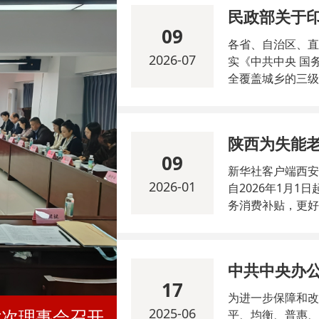
09
各省、自治区、直辖
2026-07
实《中共中央 国
全覆盖城乡的三级
化，现印发《城乡
引》），并就有关事项通知如下： 一
达到基层民政部门
陕西为失能
系统掌握城乡三级
09
理要求，总结推广
新华社客户端西安
2026-01
自2026年1月
务消费补贴，更好
期在陕西居住，经
陕西省民政厅副厅
老年人。他们的照
多家庭承受着较大
17
养老服务消费补贴
为进一步保障和改
七次理事会召开
2025-06
平、均衡、普惠